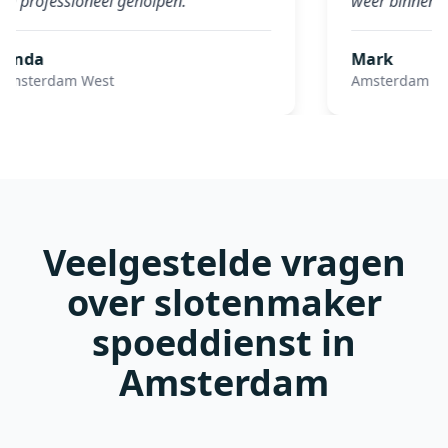
en professioneel geholpen.
"
weer binnen, e
Linda
Mark
Amsterdam West
Amsterdam Zu
Veelgestelde vragen
over slotenmaker
spoeddienst in
Amsterdam