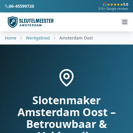
5.0
06-45599720
310+ Google reviews
Home
Werkgebied
Amsterdam Oost
Slotenmaker
Amsterdam Oost –
Betrouwbaar &