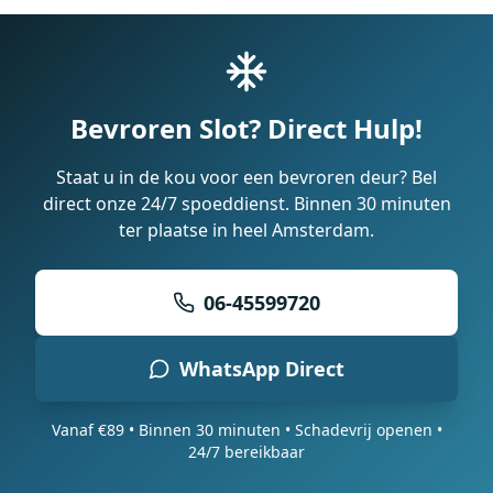
Bevroren Slot? Direct Hulp!
Staat u in de kou voor een bevroren deur? Bel
direct onze 24/7 spoeddienst. Binnen 30 minuten
ter plaatse in heel Amsterdam.
06-45599720
WhatsApp Direct
Vanaf €89 • Binnen 30 minuten • Schadevrij openen •
24/7 bereikbaar