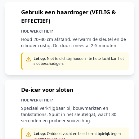
1
Gebruik een haardroger (VEILIG &
EFFECTIEF)
HOE WERKT HET?
Houd 20–30 cm afstand. Verwarm de sleutel en de
cilinder rustig. Dit duurt meestal 2-5 minuten.
Let op:
Niet te dichtbij houden - te hete lucht kan het
slot beschadigen.
2
De-icer voor sloten
HOE WERKT HET?
Speciaal verkrijgbaar bij bouwmarkten en
tankstations. Spuit in het sleutelgat, wacht 30
seconden en probeer voorzichtig.
Let op:
Ontdooit vocht en beschermt tijdelijk tegen
nieuwe ijsvorming.