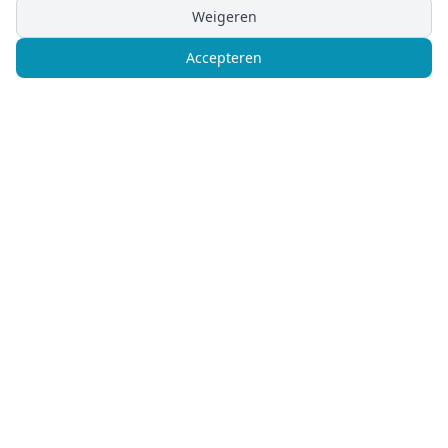
Weigeren
Noodgeval? Direct Hulp!
Accepteren
Bel
Chat
Slotenmaker Amsterdam – Sleutelmeester helpt 24/7
met buitensluiting, sloten vervangen en reparaties in
heel Amsterdam. Binnen 30 minuten ter plaatse. Bel nu
voor directe hulp.