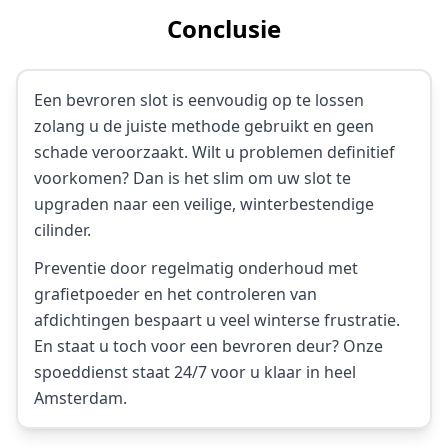
Conclusie
Een bevroren slot is eenvoudig op te lossen
zolang u de juiste methode gebruikt en geen
schade veroorzaakt. Wilt u problemen definitief
voorkomen? Dan is het slim om uw slot te
upgraden naar een veilige, winterbestendige
cilinder.
Preventie door regelmatig onderhoud met
grafietpoeder en het controleren van
afdichtingen bespaart u veel winterse frustratie.
En staat u toch voor een bevroren deur? Onze
spoeddienst staat 24/7 voor u klaar in heel
Amsterdam.