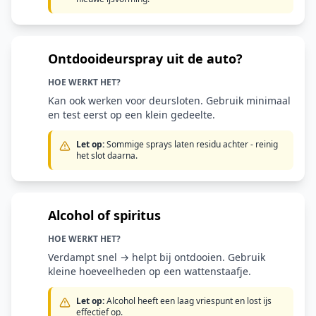
3
Ontdooideurspray uit de auto?
HOE WERKT HET?
Kan ook werken voor deursloten. Gebruik minimaal
en test eerst op een klein gedeelte.
Let op:
Sommige sprays laten residu achter - reinig
het slot daarna.
4
Alcohol of spiritus
HOE WERKT HET?
Verdampt snel → helpt bij ontdooien. Gebruik
kleine hoeveelheden op een wattenstaafje.
Let op:
Alcohol heeft een laag vriespunt en lost ijs
effectief op.