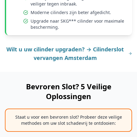
veiliger tegen inbraak.
Moderne cilinders zijn beter afgedicht.
Upgrade naar SKG*** cilinder voor maximale
bescherming.
Wilt u uw cilinder upgraden? → Cilinderslot
vervangen Amsterdam
Bevroren Slot? 5 Veilige
Oplossingen
Staat u voor een bevroren slot? Probeer deze veilige
methodes om uw slot schadevrij te ontdooien: