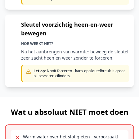
5
Sleutel voorzichtig heen-en-weer
bewegen
HOE WERKT HET?
Na het aanbrengen van warmte: beweeg de sleutel
zeer zacht heen en weer zonder te forceren.
Let op:
Nooit forceren - kans op sleutelbreuk is groot
bij bevroren cilinders.
Wat u absoluut NIET moet doen
Warm water over het slot gieten - veroorzaakt