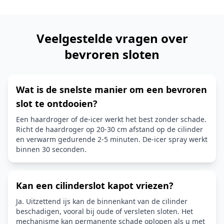
Veelgestelde vragen over
bevroren sloten
Wat is de snelste manier om een bevroren
slot te ontdooien?
Een haardroger of de-icer werkt het best zonder schade.
Richt de haardroger op 20-30 cm afstand op de cilinder
en verwarm gedurende 2-5 minuten. De-icer spray werkt
binnen 30 seconden.
Kan een cilinderslot kapot vriezen?
Ja. Uitzettend ijs kan de binnenkant van de cilinder
beschadigen, vooral bij oude of versleten sloten. Het
mechanisme kan permanente schade oplopen als u met