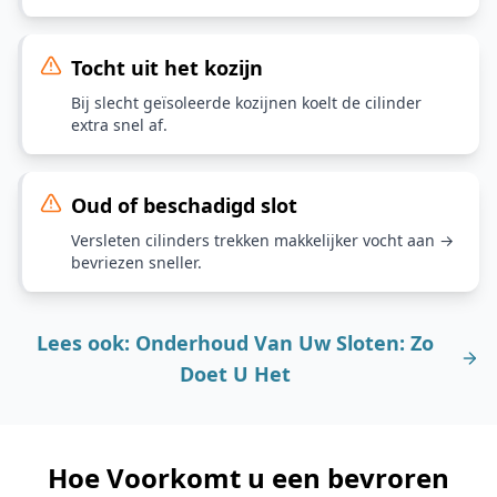
Tocht uit het kozijn
Bij slecht geïsoleerde kozijnen koelt de cilinder
extra snel af.
Oud of beschadigd slot
Versleten cilinders trekken makkelijker vocht aan →
bevriezen sneller.
Lees ook: Onderhoud Van Uw Sloten: Zo
Doet U Het
Hoe Voorkomt u een bevroren