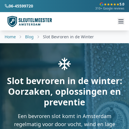
5.0
06-45599720
310+ Google reviews
Home
Blog
Slot Bevroren in de Winter
Slot bevroren in de winter:
Oorzaken, oplossingen en
preventie
Een bevroren slot komt in Amsterdam
regelmatig voor door vocht, wind en lage