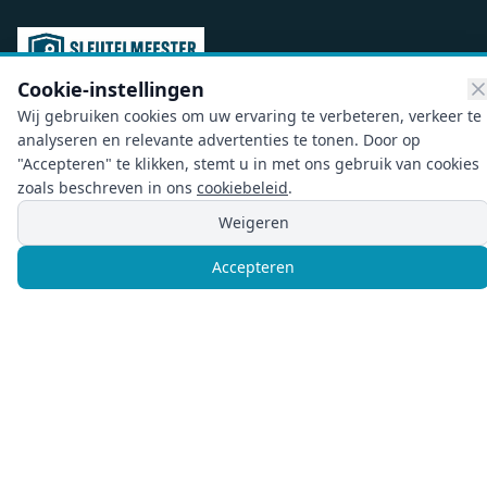
Cookie-instellingen
Wij gebruiken cookies om uw ervaring te verbeteren, verkeer te
Slotenmaker Amsterdam – Sleutelmeester helpt 24/7
analyseren en relevante advertenties te tonen. Door op
met buitensluiting, sloten vervangen en reparaties in
"Accepteren" te klikken, stemt u in met ons gebruik van cookies
heel Amsterdam. Binnen 30 minuten ter plaatse. Bel nu
zoals beschreven in ons
cookiebeleid
.
voor directe hulp.
Weigeren
Noodgeval? Direct Hulp!
Accepteren
Bel
Chat
Diensten
Buitensluiting
Slot Vervangen
Slotreparatie
24/7 Spoeddienst