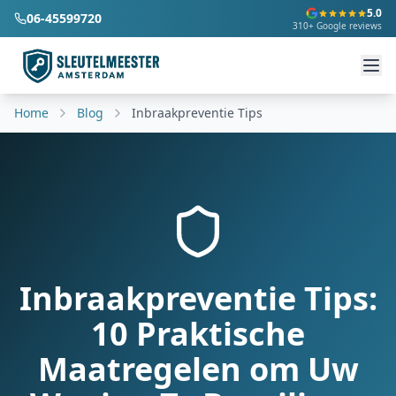
5.0
06-45599720
310+ Google reviews
Home
Blog
Inbraakpreventie Tips
Inbraakpreventie Tips:
10 Praktische
Maatregelen om Uw