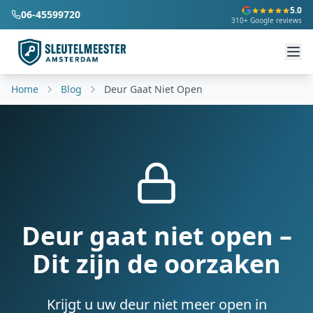
5.0
06-45599720
310+ Google reviews
Home
Blog
Deur Gaat Niet Open
Deur gaat niet open –
Dit zijn de oorzaken
Krijgt u uw deur niet meer open in