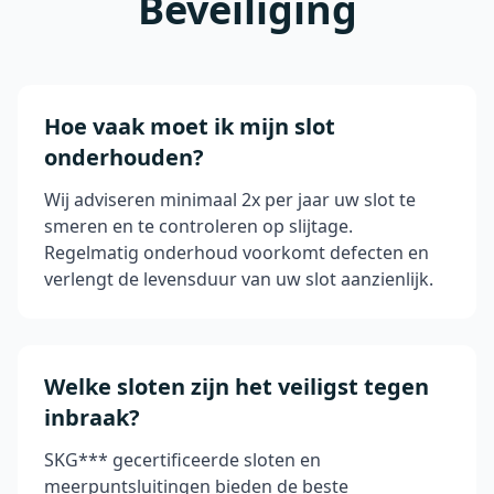
Beveiliging
Hoe vaak moet ik mijn slot
onderhouden?
Wij adviseren minimaal 2x per jaar uw slot te
smeren en te controleren op slijtage.
Regelmatig onderhoud voorkomt defecten en
verlengt de levensduur van uw slot aanzienlijk.
Welke sloten zijn het veiligst tegen
inbraak?
SKG*** gecertificeerde sloten en
meerpuntsluitingen bieden de beste