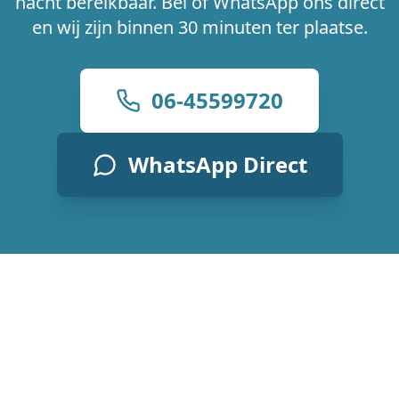
nacht bereikbaar. Bel of WhatsApp ons direct
en wij zijn binnen 30 minuten ter plaatse.
06-45599720
WhatsApp Direct