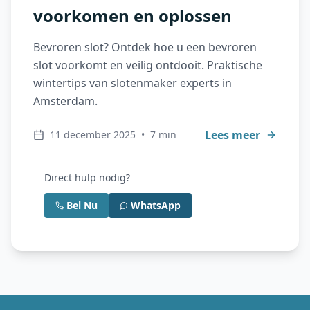
voorkomen en oplossen
Bevroren slot? Ontdek hoe u een bevroren
slot voorkomt en veilig ontdooit. Praktische
wintertips van slotenmaker experts in
Amsterdam.
Lees meer
11 december 2025
•
7 min
Direct hulp nodig?
Bel Nu
WhatsApp