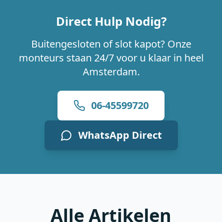
Direct Hulp Nodig?
Buitengesloten of slot kapot? Onze
monteurs staan 24/7 voor u klaar in heel
Amsterdam.
06-45599720
WhatsApp Direct
Alle Artikelen