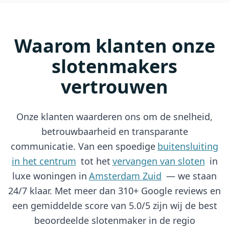
Waarom klanten onze
slotenmakers
vertrouwen
Onze klanten waarderen ons om de snelheid,
betrouwbaarheid en transparante
communicatie. Van een spoedige
buitensluiting
in het centrum
tot het
vervangen van sloten
in
luxe woningen in
Amsterdam Zuid
— we staan
24/7 klaar. Met meer dan 310+ Google reviews en
een gemiddelde score van 5.0/5 zijn wij de best
beoordeelde slotenmaker in de regio