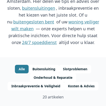
Amsterdam. Hier delen we tips en advies over
sloten,
buitensluitingen
, inbraakpreventie en
het kiezen van het juiste slot. Of u
nu
buitengesloten bent
of uw
woning veiliger
wilt maken
— onze experts helpen u met
praktische inzichten. Voor directe hulp staat
onze
24/7 spoeddienst
altijd voor u klaar.
Alle
Buitensluiting
Slotproblemen
Onderhoud & Reparatie
Inbraakpreventie & Veiligheid
Kosten & Advies
20 artikelen