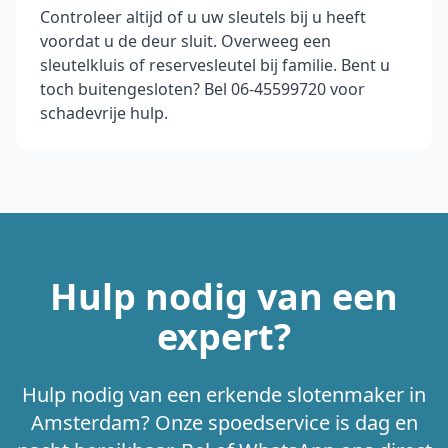
Controleer altijd of u uw sleutels bij u heeft
voordat u de deur sluit. Overweeg een
sleutelkluis of reservesleutel bij familie. Bent u
toch buitengesloten? Bel 06-45599720 voor
schadevrije hulp.
Hulp nodig van een
expert?
Hulp nodig van een erkende slotenmaker in
Amsterdam? Onze spoedservice is dag en