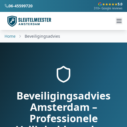
5.0
06-45599720
310+ Google reviews
Home
Beveiligingsadvies
Beveiligingsadvies
Amsterdam –
Professionele