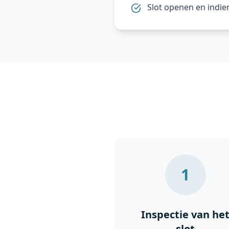
Slot openen en indi
1
Inspectie van he
slot