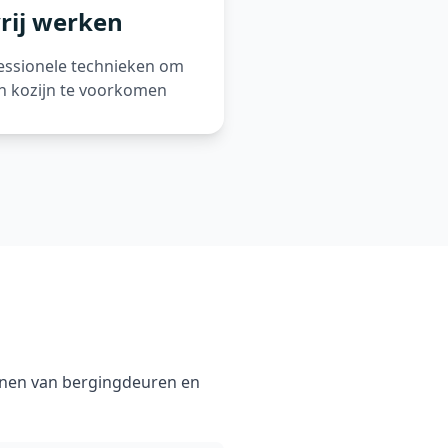
rij werken
essionele technieken om
n kozijn te voorkomen
enen van bergingdeuren en