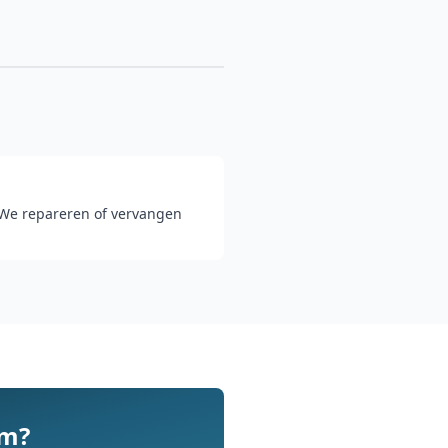
? We repareren of vervangen
am?