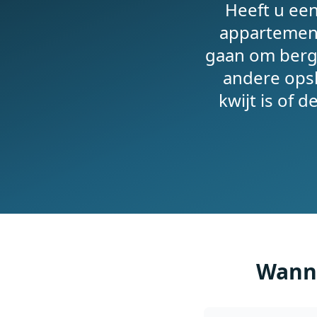
Heeft u ee
appartement
gaan om bergi
andere opsl
kwijt is of d
Wanne