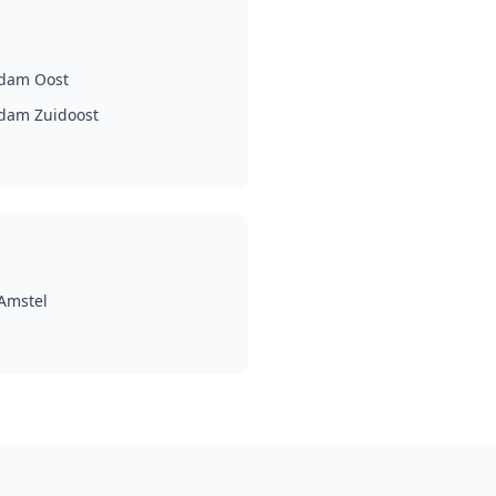
dam Oost
dam Zuidoost
Amstel