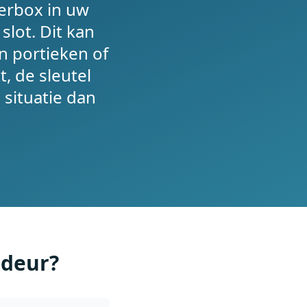
erbox in uw
lot. Dit kan
n portieken of
, de sleutel
e situatie dan
gdeur?