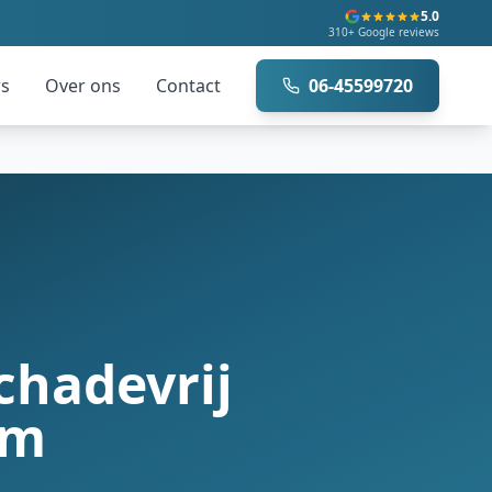
5.0
310+ Google reviews
ws
Over ons
Contact
06-45599720
chadevrij
am