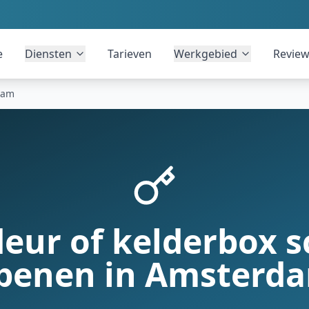
e
Diensten
Tarieven
Werkgebied
Revie
dam
eur of kelderbox s
penen in Amsterd