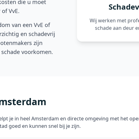
 kosten die u moet
Schadev
 of VvE.
Wij werken met prof
dom van een VvE of
schade aan deur e
zichtig en schadevrij
lotenmakers zijn
ie schade voorkomen.
Amsterdam
lpt je in heel Amsterdam en directe omgeving met het op
d goed en kunnen snel bij je zijn.