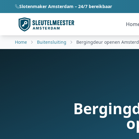
Slotenmaker Amsterdam – 24/7 bereikbaar
Hom
Home
Buitensluiting
Bergingdeur openen Amster
Bergingd
o