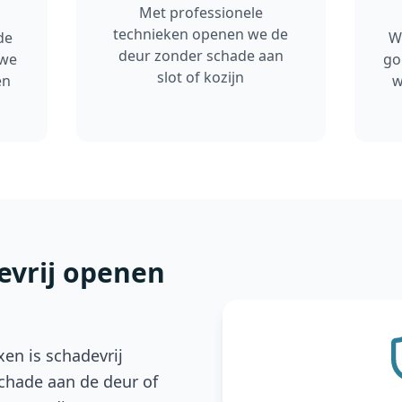
Met professionele
technieken openen we de
de
W
deur zonder schade aan
 we
go
slot of kozijn
en
w
vrij openen
en is schadevrij
Schade aan de deur of